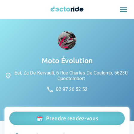
menu
Moto Évolution
Est, Za De Kervault, 6 Rue Charles De Coulomb, 56230
place
Questembert
phone
02 97 26 52 52
Prendre rendez-vous