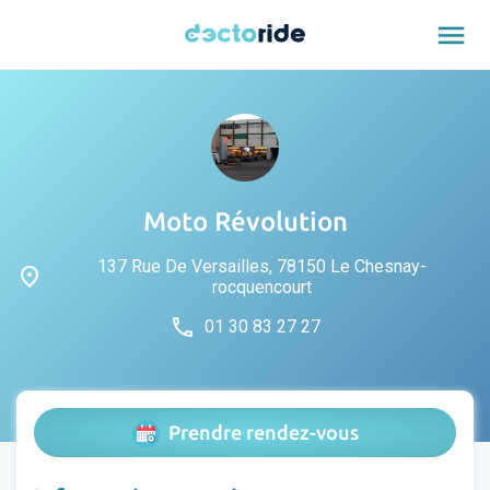
menu
Moto Révolution
137 Rue De Versailles, 78150 Le Chesnay-
place
rocquencourt
phone
01 30 83 27 27
Prendre rendez-vous