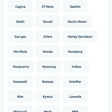
Cagiva
Cf Moto
Daelim
Derbi
Ducati
Fantic Motor
Gas-gas
Gilera
Harley Davidson
Hm Moto
Honda
Husaberg
Husqvarna
Hyosung
Indian
Kawasaki
Keeway
Kreidler
Ktm
Kymco
Laverda
Malaguti
Mash
Mbk