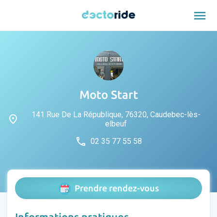
menu
Moto Start
141 Rue De La République, 76320, Caudebec-lès-
place
elbeuf
phone
02 35 77 55 58
Prendre rendez-vous
Informations pratiques