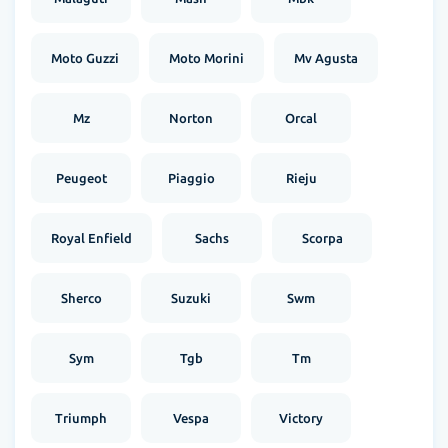
Moto Guzzi
Moto Morini
Mv Agusta
Mz
Norton
Orcal
Peugeot
Piaggio
Rieju
Royal Enfield
Sachs
Scorpa
Sherco
Suzuki
Swm
Sym
Tgb
Tm
Triumph
Vespa
Victory