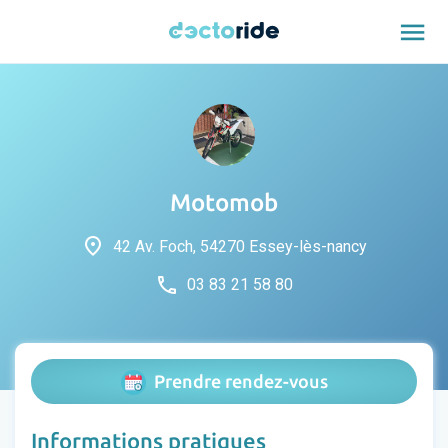
menu
Motomob
place
42 Av. Foch, 54270 Essey-lès-nancy
phone
03 83 21 58 80
Prendre rendez-vous
Informations pratiques