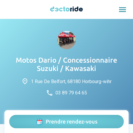
menu
Motos Dario / Concessionnaire
Suzuki / Kawasaki
place
1 Rue De Belfort, 68180 Horbourg-wihr
phone
03 89 79 64 65
Prendre rendez-vous