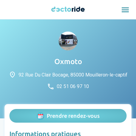
menu
Oxmoto
place
92 Rue Du Clair Bocage, 85000 Mouilleron-le-captif
phone
02 51 06 97 10
Prendre rendez-vous
Informations pratiques