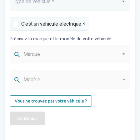
Type de véhicule
*
Saisissez...
C'est un véhicule électrique ⚡️
Précisez la marque et le modèle de votre véhicule
search
Marque
search
Modèle
Vous ne trouvez pas votre véhicule ?
Continuer