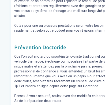
et experts de sa commune pour rejoindre le réseau de parte
révisions et entretiens régulièrement avec des garagistes 
vos pneus et système de freinage une meilleure longévité p
sinistre.
Optez pour une ou plusieurs prestations selon votre besoi
rapidement et selon votre budget pour vos révisions inter
Prévention Doctoride
Que l'on soit motard ou scootériste, cycliste traditionnel ou
véhicule thermique, électrique ou musculaire fait partie de
risque inutile et n'attendez pas la prochaine panne, prene
professionnel de confiance si vous entendez un bruit bizar
remonter ou même que vous avez eu un pépin. Pour effect
deux-roues, réservez très facilement un créneau de visite d
7j/7 et 24h/24 en ligne depuis cette page sur Doctoride.
Pensez à votre sécurité, roulez avec des mobilités en bonne
As de la réparation deux-roues.