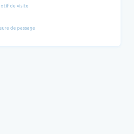
otif de visite
eure de passage