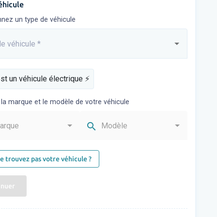
éhicule
nnez un type de véhicule
e véhicule
*
sez...
st un véhicule électrique ⚡️
 la marque et le modèle de votre véhicule
search
arque
Modèle
e trouvez pas votre véhicule ?
inuer