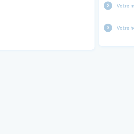
2
Votre m
3
Votre h