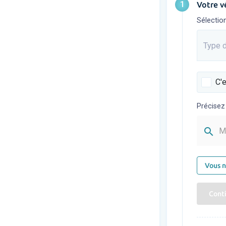
1
Votre v
Sélectio
Type d
Saisis
C'e
Précisez
search
M
Vous n
Cont