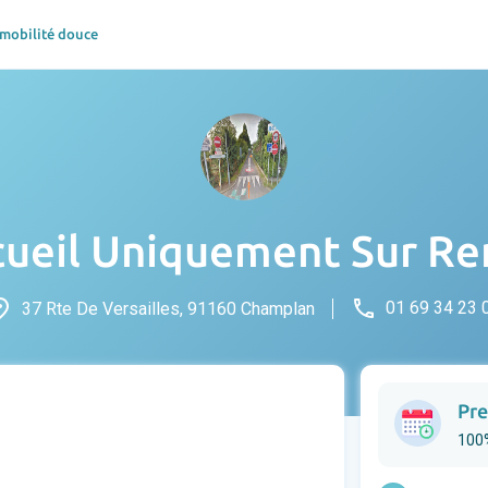
 mobilité douce
cueil Uniquement Sur R
ace
phone
01 69 34 23 
37 Rte De Versailles, 91160 Champlan
Pre
100%