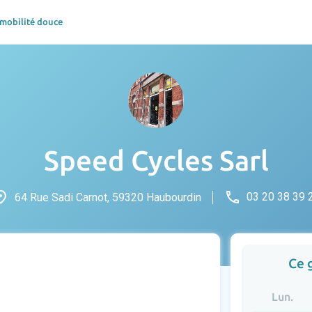
 mobilité douce
Speed Cycles Sarl
ace
phone
03 20 38 39 
64 Rue Sadi Carnot, 59320 Haubourdin
Ce 
Lun.