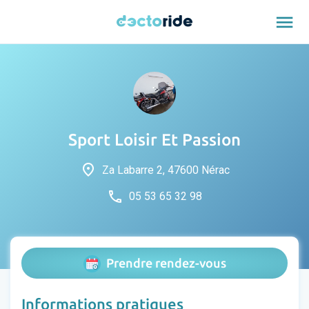
menu
Sport Loisir Et Passion
place
Za Labarre 2, 47600 Nérac
phone
05 53 65 32 98
Prendre rendez-vous
Informations pratiques