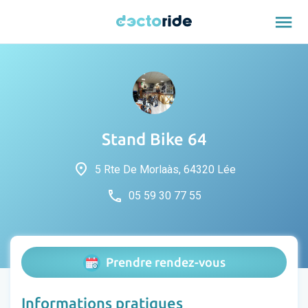
menu
Stand Bike 64
place
5 Rte De Morlaàs, 64320 Lée
phone
05 59 30 77 55
Prendre rendez-vous
Informations pratiques