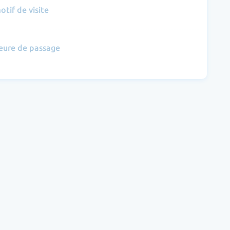
otif de visite
eure de passage