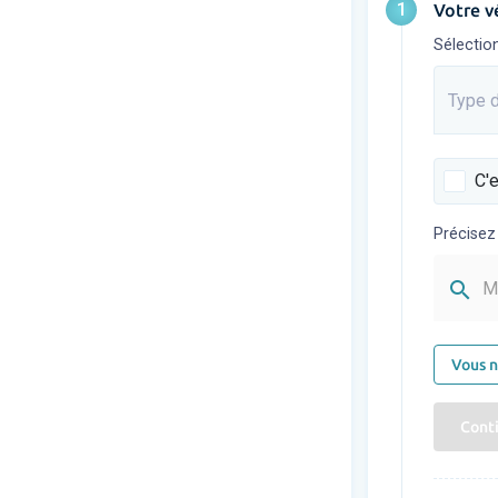
1
Votre v
Sélectio
Type d
Saisis
C'e
Précisez
search
M
Vous n
Cont