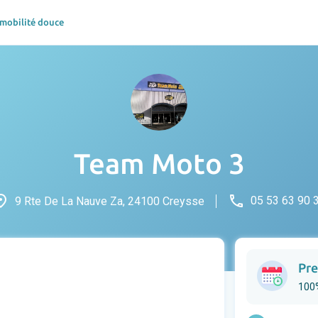
 mobilité douce
Team Moto 3
ace
phone
05 53 63 90 
9 Rte De La Nauve Za, 24100 Creysse
Pre
100%