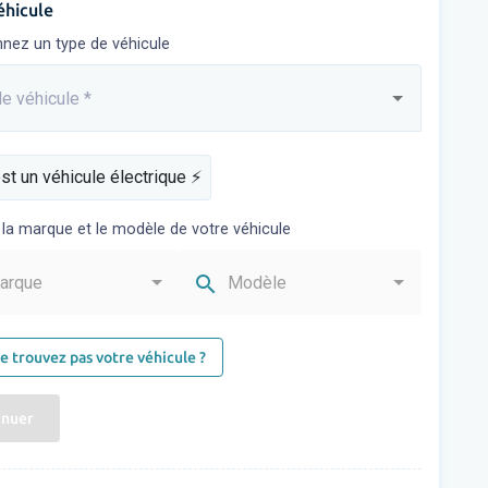
éhicule
nnez un type de véhicule
e véhicule
*
sez...
st un véhicule électrique ⚡️
 la marque et le modèle de votre véhicule
search
arque
Modèle
e trouvez pas votre véhicule ?
inuer