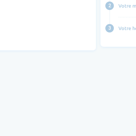
2
Votre m
3
Votre h