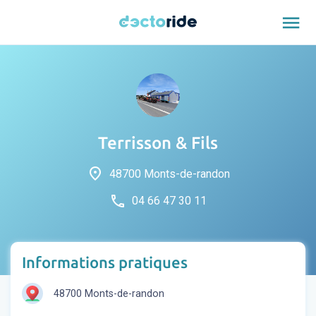
menu
Terrisson & Fils
place
48700 Monts-de-randon
phone
04 66 47 30 11
Informations pratiques
48700 Monts-de-randon