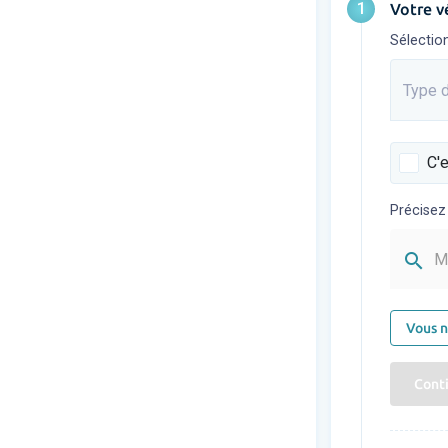
1
Votre v
Sélectio
Type d
Saisis
C'e
Précisez
search
M
Vous n
Cont