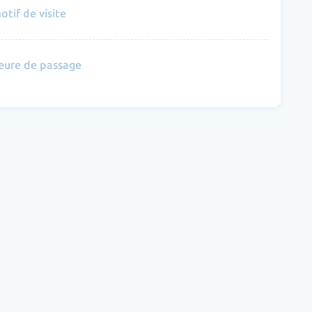
otif de visite
eure de passage