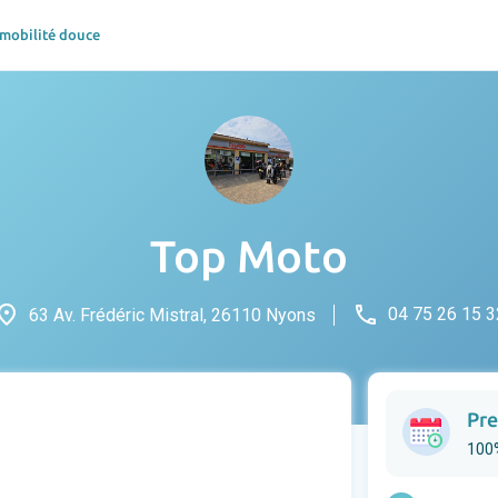
 mobilité douce
Top Moto
lace
phone
04 75 26 15 3
63 Av. Frédéric Mistral, 26110 Nyons
Pre
100%