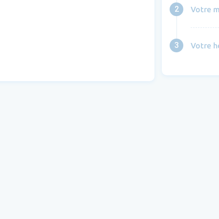
2
Votre m
3
Votre h