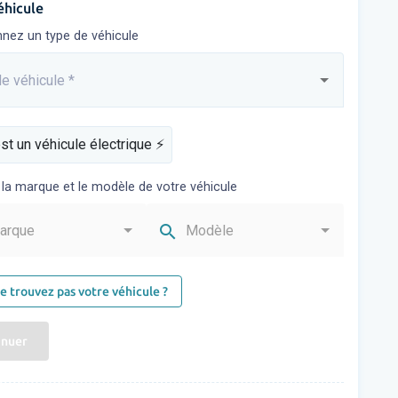
éhicule
nnez un type de véhicule
e véhicule
*
sez...
st un véhicule électrique ⚡️
 la marque et le modèle de votre véhicule
search
arque
Modèle
e trouvez pas votre véhicule ?
inuer