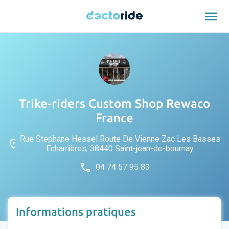
menu
Trike-riders Custom Shop Rewaco
France
Rue Stephane Hessel Route De Vienne Zac Les Basses
place
Echarrières, 38440 Saint-jean-de-bournay
phone
04 74 57 95 83
Informations pratiques