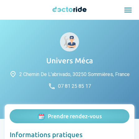
menu
Univers Méca
place
2 Chemin De L'abrivado, 30250 Sommières, France
phone
07 81 25 85 17
Prendre rendez-vous
Informations pratiques