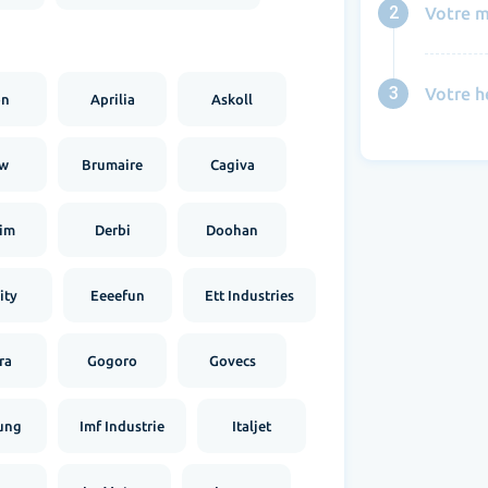
2
Votre m
3
Votre h
on
Aprilia
Askoll
w
Brumaire
Cagiva
im
Derbi
Doohan
ity
Eeeefun
Ett Industries
ra
Gogoro
Govecs
ung
Imf Industrie
Italjet