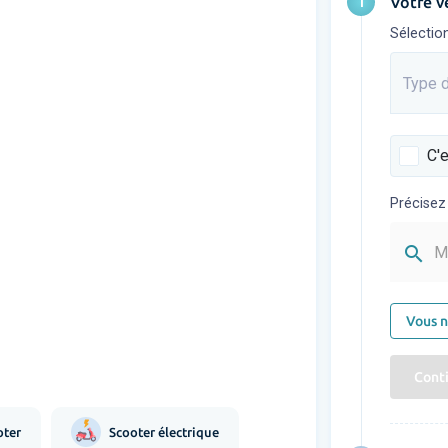
1
Votre v
Sélectio
Type d
Saisis
C'e
Précisez
search
M
Vous n
Cont
oter
Scooter électrique