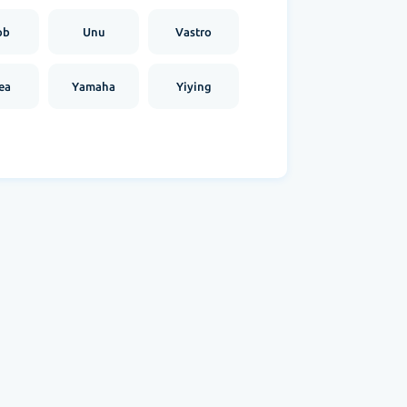
ob
Unu
Vastro
ea
Yamaha
Yiying