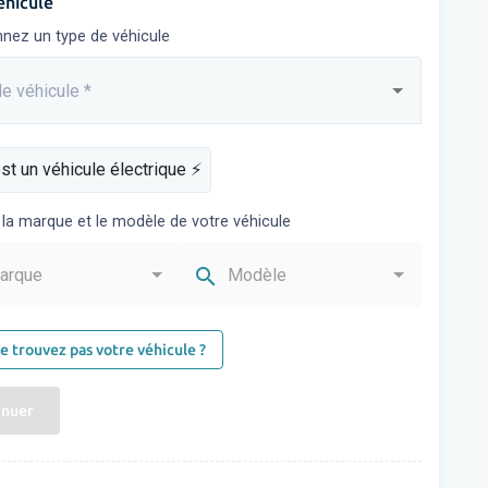
éhicule
nnez un type de véhicule
e véhicule
*
sez...
st un véhicule électrique ⚡️
 la marque et le modèle de votre véhicule
search
arque
Modèle
e trouvez pas votre véhicule ?
inuer