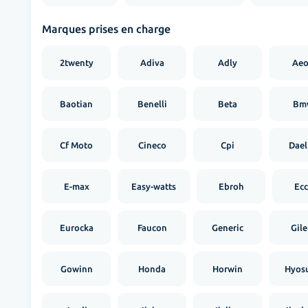
Marques prises en charge
2twenty
Adiva
Adly
Ae
Baotian
Benelli
Beta
Bm
Cf Moto
Cineco
Cpi
Dael
E-max
Easy-watts
Ebroh
Ecc
Eurocka
Faucon
Generic
Gile
Gowinn
Honda
Horwin
Hyos