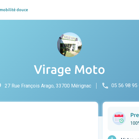
 mobilité douce
Virage Moto
ce
phone
05 56 98 95
27 Rue François Arago, 33700 Mérignac
Pre
100%