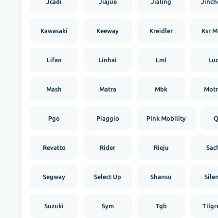
Jcadi
Jiajue
Jialing
Jinch
Kawasaki
Keeway
Kreidler
Ksr M
Lifan
Linhai
Lml
Luq
Mash
Matra
Mbk
Mot
Pgo
Piaggio
Pink Mobility
Q
Revatto
Rider
Rieju
Sac
Segway
Select Up
Shansu
Sile
Suzuki
Sym
Tgb
Tilgr