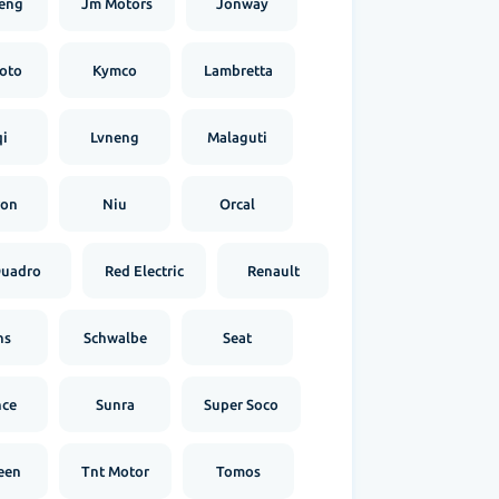
eng
Jm Motors
Jonway
oto
Kymco
Lambretta
i
Lvneng
Malaguti
ron
Niu
Orcal
uadro
Red Electric
Renault
hs
Schwalbe
Seat
nce
Sunra
Super Soco
een
Tnt Motor
Tomos