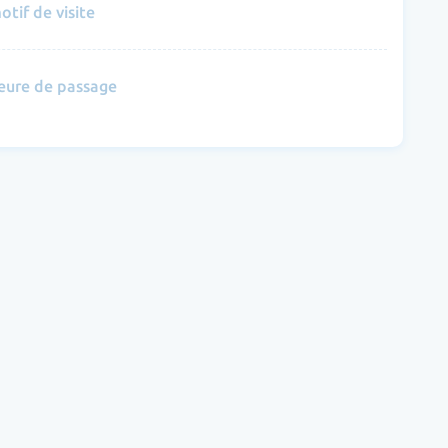
otif de visite
eure de passage