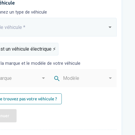
éhicule
nnez un type de véhicule
e véhicule
*
sez...
st un véhicule électrique ⚡️
 la marque et le modèle de votre véhicule
search
arque
Modèle
e trouvez pas votre véhicule ?
inuer