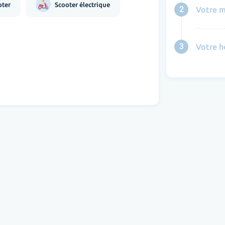
oter
Scooter électrique
2
Votre m
3
Votre h