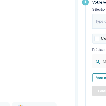
1
Votre v
Sélectio
Type d
Saisis
C'e
Précisez
search
M
Vous n
Cont