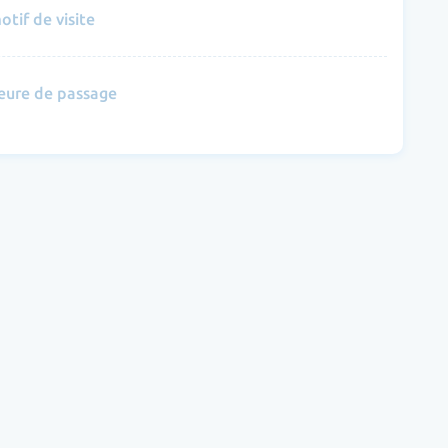
otif de visite
eure de passage