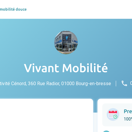
 mobilité douce
Vivant Mobilité
phone
tivité Cénord, 360 Rue Radior, 01000 Bourg-en-bresse
Pre
100%