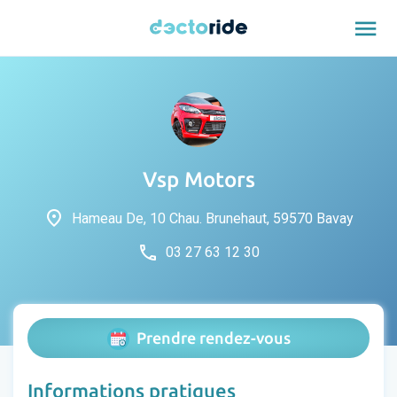
menu
Vsp Motors
place
Hameau De, 10 Chau. Brunehaut, 59570 Bavay
phone
03 27 63 12 30
Prendre rendez-vous
Informations pratiques