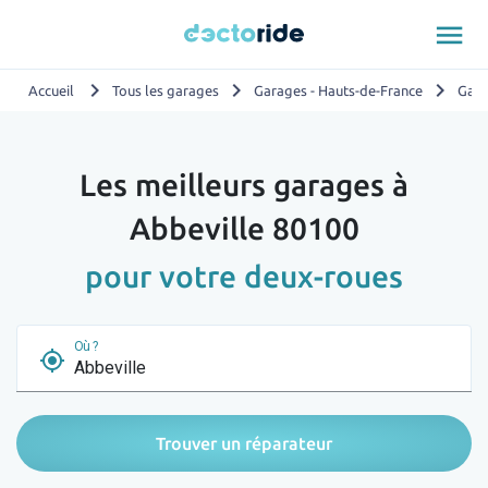
menu
chevron_right
chevron_right
chevron_right
Accueil
Tous les garages
Garages - Hauts-de-France
Gara
Les meilleurs garages à
Abbeville 80100
pour votre deux-roues
Où ?
my_location
Trouver un réparateur