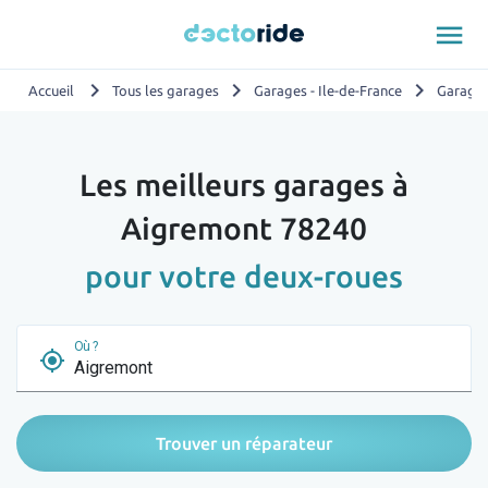
menu
chevron_right
chevron_right
chevron_right
Accueil
Tous les garages
Garages - Ile-de-France
Garages
Les meilleurs garages à
Aigremont 78240
pour votre deux-roues
Où ?
my_location
Trouver un réparateur