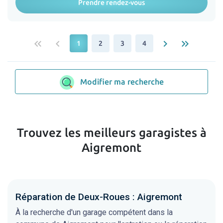
Prendre rendez-vous
keyboard_double_arrow_left
keyboard_arrow_left
keyboard_arrow_right
keyboard_double_arrow_right
1
2
3
4
Modifier ma recherche
Trouvez les meilleurs garagistes à
Aigremont
Réparation de Deux-Roues : Aigremont
À la recherche d'un garage compétent dans la