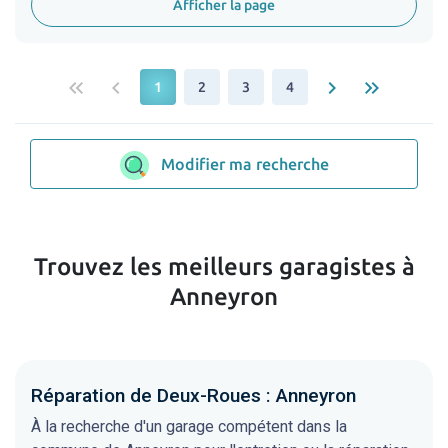
Afficher la page
keyboard_double_arrow_left
keyboard_arrow_left
keyboard_arrow_right
keyboard_double_arrow_right
1
2
3
4
Modifier ma recherche
Trouvez les meilleurs garagistes à
Anneyron
Réparation de Deux-Roues : Anneyron
À la recherche d'un garage compétent dans la