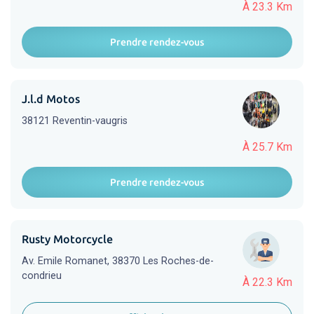
À 23.3 Km
Prendre rendez-vous
J.l.d Motos
38121 Reventin-vaugris
À 25.7 Km
Prendre rendez-vous
Rusty Motorcycle
Av. Emile Romanet, 38370 Les Roches-de-
condrieu
À 22.3 Km