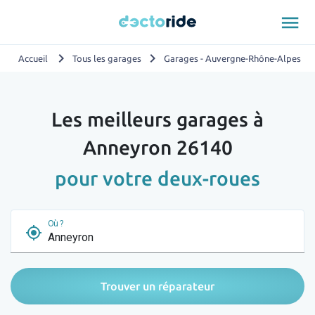
menu
chevron_right
chevron_right
chevron_
Accueil
Tous les garages
Garages - Auvergne-Rhône-Alpes
Les meilleurs garages à
Anneyron 26140
pour votre deux-roues
Où ?
my_location
Trouver un réparateur