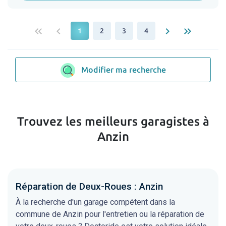
keyboard_double_arrow_left
keyboard_arrow_left
keyboard_arrow_right
keyboard_double_arrow_right
1
2
3
4
Modifier ma recherche
Trouvez les meilleurs garagistes à
Anzin
Réparation de Deux-Roues : Anzin
À la recherche d'un garage compétent dans la
commune de Anzin pour l'entretien ou la réparation de