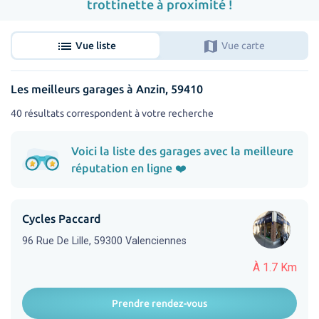
trottinette à proximité !
list
map
Vue liste
Vue carte
Les meilleurs garages à Anzin, 59410
40 résultats correspondent à votre recherche
Voici la liste des garages avec la meilleure
réputation en ligne ❤️
Cycles Paccard
96 Rue De Lille, 59300 Valenciennes
À 1.7 Km
Prendre rendez-vous