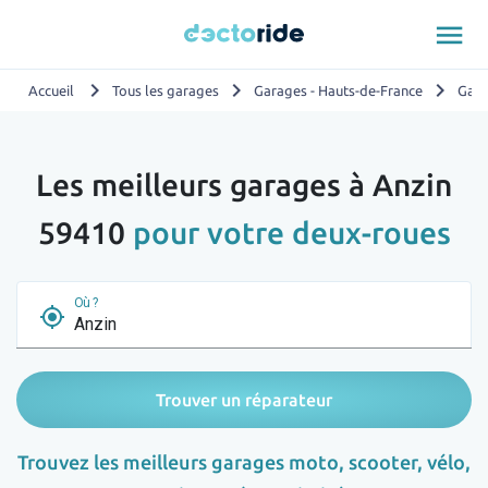
menu
chevron_right
chevron_right
chevron_right
Accueil
Tous les garages
Garages - Hauts-de-France
Gara
Les meilleurs garages à Anzin
59410
pour votre deux-roues
Où ?
my_location
Trouver un réparateur
Trouvez les meilleurs garages moto, scooter, vélo,