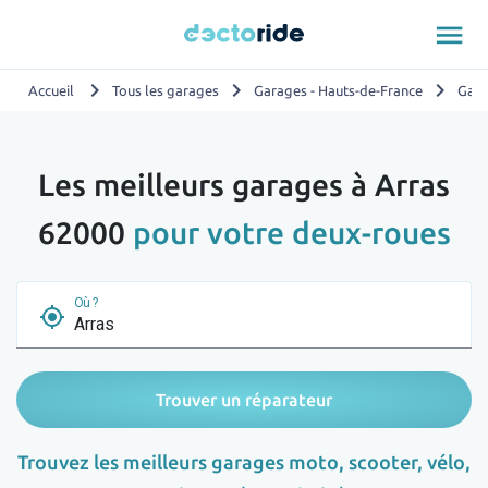
menu
chevron_right
chevron_right
chevron_right
Accueil
Tous les garages
Garages - Hauts-de-France
Gara
Les meilleurs garages à Arras
62000
pour votre deux-roues
Où ?
my_location
Trouver un réparateur
Trouvez les meilleurs garages moto, scooter, vélo,