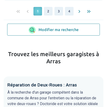
keyboard_double_arrow_left
keyboard_arrow_left
keyboard_arrow_right
keyboard_double_arrow_right
1
2
3
4
Modifier ma recherche
Trouvez les meilleurs garagistes à
Arras
Réparation de Deux-Roues : Arras
À la recherche d'un garage compétent dans la
commune de Arras pour l'entretien ou la réparation de
votre deux-roues ? Doctoride est votre solution idéale