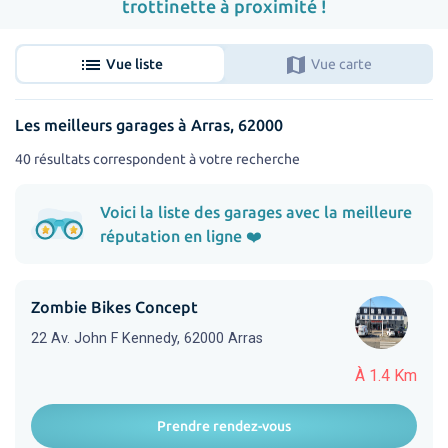
trottinette à proximité !
list
map
Vue liste
Vue carte
Les meilleurs garages à Arras, 62000
40 résultats correspondent à votre recherche
Voici la liste des garages avec la meilleure
réputation en ligne ❤️
Zombie Bikes Concept
22 Av. John F Kennedy, 62000 Arras
À 1.4 Km
Prendre rendez-vous