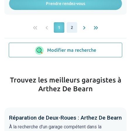
Prendre rendez-vous
keyboard_double_arrow_left
keyboard_arrow_left
keyboard_arrow_right
keyboard_double_arrow_right
1
2
Modifier ma recherche
Trouvez les meilleurs garagistes à
Arthez De Bearn
Réparation de Deux-Roues : Arthez De Bearn
À la recherche d'un garage compétent dans la