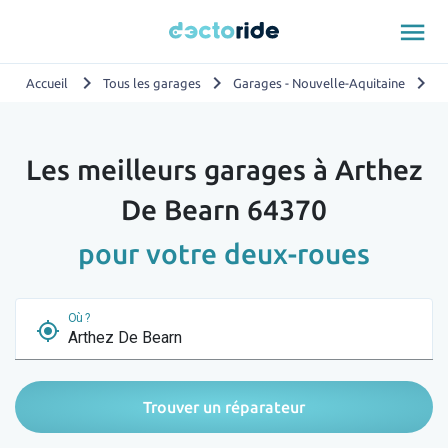
menu
chevron_right
chevron_right
chevron_right
Accueil
Tous les garages
Garages - Nouvelle-Aquitaine
G
Les meilleurs garages à Arthez
De Bearn 64370
pour votre deux-roues
Où ?
my_location
Trouver un réparateur