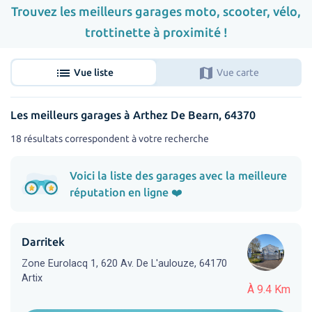
Trouvez les meilleurs garages moto, scooter, vélo,
trottinette à proximité !
list
map
Vue liste
Vue carte
Les meilleurs garages à Arthez De Bearn, 64370
18 résultats correspondent à votre recherche
Voici la liste des garages avec la meilleure
réputation en ligne ❤️
Darritek
Zone Eurolacq 1, 620 Av. De L'aulouze, 64170
Artix
À 9.4 Km