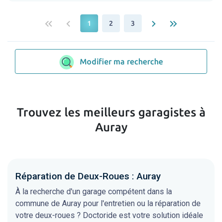
keyboard_double_arrow_left
keyboard_arrow_left
keyboard_arrow_right
keyboard_double_arrow_right
1
2
3
Modifier ma recherche
Trouvez les meilleurs garagistes à
Auray
Réparation de Deux-Roues : Auray
À la recherche d'un garage compétent dans la
commune de Auray pour l'entretien ou la réparation de
votre deux-roues ? Doctoride est votre solution idéale