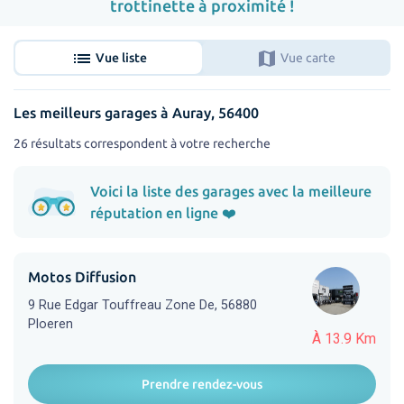
trottinette à proximité !
list
map
Vue liste
Vue carte
Les meilleurs garages à Auray, 56400
26 résultats correspondent à votre recherche
Voici la liste des garages avec la meilleure
réputation en ligne ❤️
Motos Diffusion
9 Rue Edgar Touffreau Zone De, 56880
Ploeren
À 13.9 Km
Prendre rendez-vous