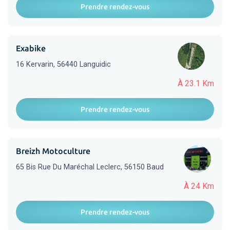
Prendre rendez-vous
Exabike
16 Kervarin, 56440 Languidic
À 23.1 Km
Prendre rendez-vous
Breizh Motoculture
65 Bis Rue Du Maréchal Leclerc, 56150 Baud
À 24 Km
Prendre rendez-vous