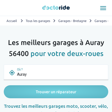
menu
chevron_right
chevron_right
chevron_right
Accueil
Tous les garages
Garages - Bretagne
Garages - 
Les meilleurs garages à Auray
56400
pour votre deux-roues
Où ?
my_location
Trouver un réparateur
Trouvez les meilleurs garages moto, scooter, vélo,