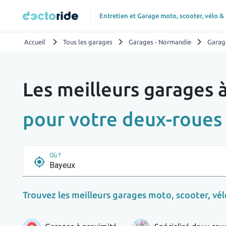
Entretien et Garage moto, scooter, vélo &
chevron_right
chevron_right
chevron_right
Accueil
Tous les garages
Garages - Normandie
Garag
Les meilleurs garages
pour votre deux-roues
Où ?
my_location
Trouvez les meilleurs garages moto, scooter, vélo