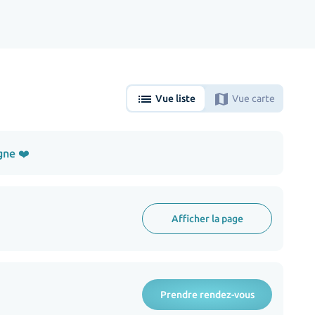
list
map
Vue liste
Vue carte
gne ❤️
Afficher la page
Prendre rendez-vous