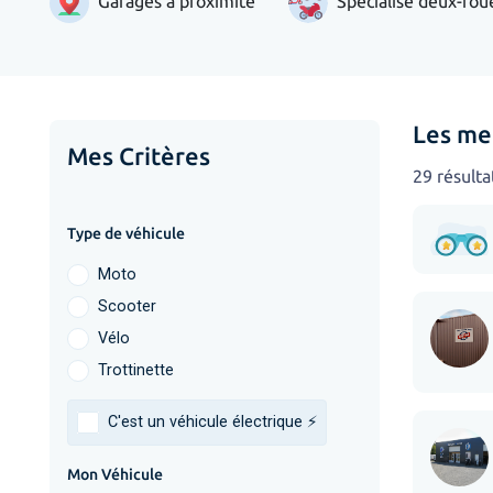
Garages à proximité
Spécialisé deux-rou
Les me
Mes Critères
29 résulta
Type de véhicule
Moto
Scooter
Vélo
Trottinette
C'est un véhicule électrique ⚡️
Mon Véhicule