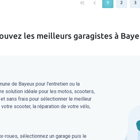
keyboard_double_arrow_left
keyboard_arrow_left
1
2
3
ouvez les meilleurs garagistes à Bay
une de Bayeux pour l'entretien ou la
re solution idéale pour les motos, scooters,
 et sans frais pour sélectionner le meilleur
 votre scooter, la réparation de votre vélo,
ux-roues, sélectionnez un garage puis le