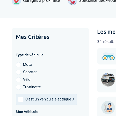
Garages à proximité
Spécialisé deux-rou
Les me
Mes Critères
34 résulta
Type de véhicule
Moto
Scooter
Vélo
Trottinette
C'est un véhicule électrique ⚡️
Mon Véhicule