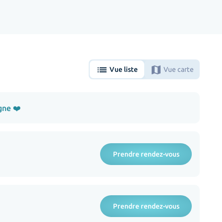
list
map
Vue liste
Vue carte
gne ❤️
Prendre rendez-vous
Prendre rendez-vous