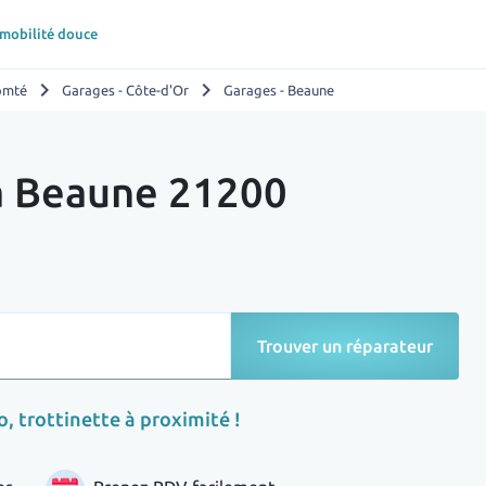
 mobilité douce
chevron_right
chevron_right
omté
Garages - Côte-d'Or
Garages - Beaune
 à Beaune 21200
Trouver un réparateur
, trottinette à proximité !