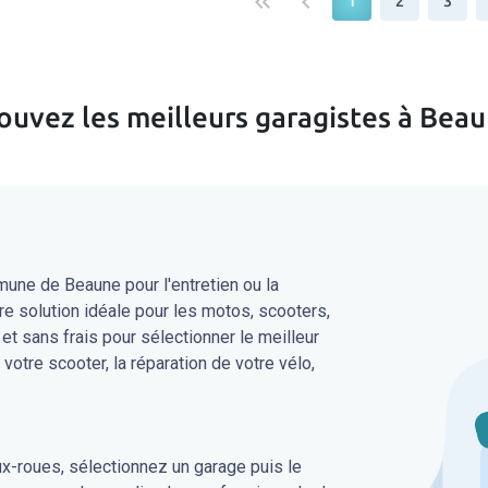
keyboard_double_arrow_left
keyboard_arrow_left
1
2
3
ouvez les meilleurs garagistes à Bea
une de Beaune pour l'entretien ou la
re solution idéale pour les motos, scooters,
 et sans frais pour sélectionner le meilleur
 votre scooter, la réparation de votre vélo,
ux-roues, sélectionnez un garage puis le