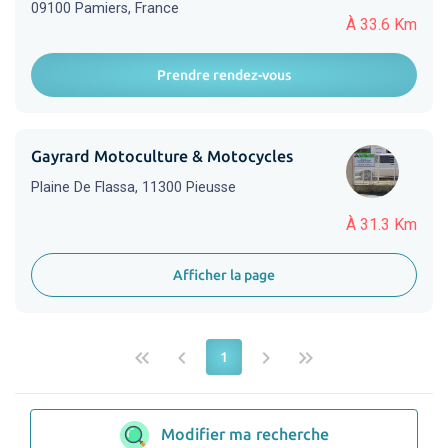
09100 Pamiers, France
À 33.6 Km
Prendre rendez-vous
Gayrard Motoculture & Motocycles
Plaine De Flassa, 11300 Pieusse
À 31.3 Km
Afficher la page
keyboard_double_arrow_left
keyboard_arrow_left
keyboard_arrow_right
keyboard_double_arrow_right
1
Modifier ma recherche