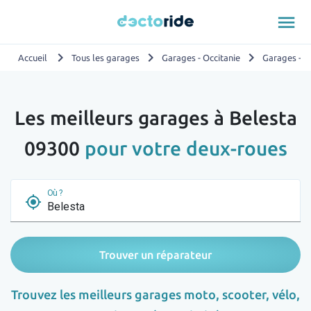
menu
chevron_right
chevron_right
chevron_right
Accueil
Tous les garages
Garages - Occitanie
Garages - A
Les meilleurs garages à Belesta
09300
pour votre deux-roues
Où ?
my_location
Trouver un réparateur
Trouvez les meilleurs garages moto, scooter, vélo,