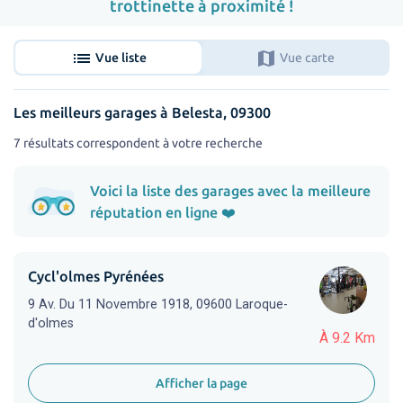
trottinette à proximité !
list
map
Vue liste
Vue carte
Les meilleurs garages à Belesta, 09300
7 résultats correspondent à votre recherche
Voici la liste des garages avec la meilleure
réputation en ligne ❤️
Cycl'olmes Pyrénées
9 Av. Du 11 Novembre 1918, 09600 Laroque-
d'olmes
À 9.2 Km
Afficher la page