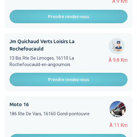
À 9 Km
Prendre rendez-vous
Jm Quichaud Verts Loisirs La
Rochefoucauld
13 Bis Rte De Limoges, 16110 La
À 9.8 Km
Rochefoucauld-en-angoumois
Prendre rendez-vous
Moto 16
186 Rte De Vars, 16160 Gond-pontouvre
À 11 Km