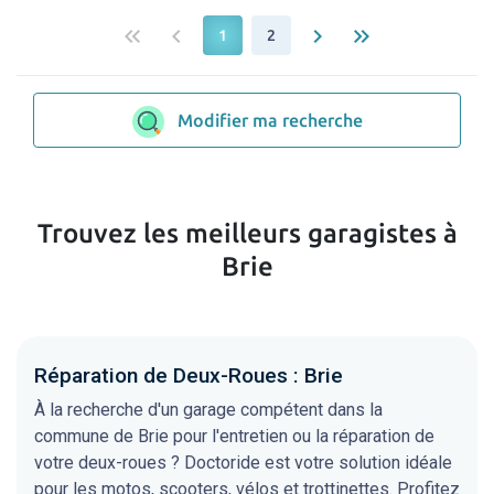
keyboard_double_arrow_left
keyboard_arrow_left
keyboard_arrow_right
keyboard_double_arrow_right
1
2
Modifier ma recherche
Trouvez les meilleurs garagistes à
Brie
Réparation de Deux-Roues : Brie
À la recherche d'un garage compétent dans la
commune de Brie pour l'entretien ou la réparation de
votre deux-roues ? Doctoride est votre solution idéale
pour les motos, scooters, vélos et trottinettes. Profitez