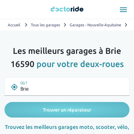
menu
chevron_right
chevron_right
chevron_right
Accueil
Tous les garages
Garages - Nouvelle-Aquitaine
G
Les meilleurs garages à Brie
16590
pour votre deux-roues
Où ?
my_location
Trouver un réparateur
Trouvez les meilleurs garages moto, scooter, vélo,