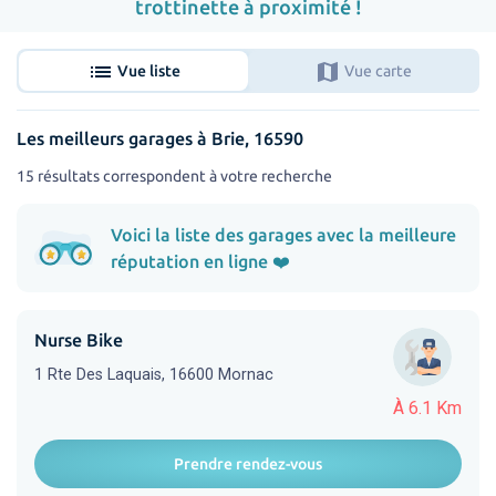
trottinette à proximité !
list
map
Vue liste
Vue carte
Les meilleurs garages à Brie, 16590
15 résultats correspondent à votre recherche
Voici la liste des garages avec la meilleure
réputation en ligne ❤️
Nurse Bike
1 Rte Des Laquais, 16600 Mornac
À 6.1 Km
Prendre rendez-vous