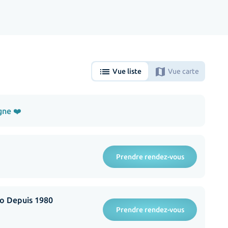
list
map
Vue liste
Vue carte
gne ❤️
Prendre rendez-vous
o Depuis 1980
Prendre rendez-vous