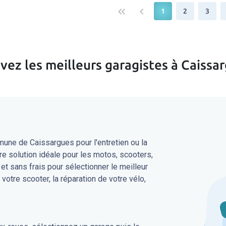
keyboard_double_arrow_left
keyboard_arrow_left
1
2
3
vez les meilleurs garagistes à Caissa
une de Caissargues pour l'entretien ou la
re solution idéale pour les motos, scooters,
 et sans frais pour sélectionner le meilleur
 votre scooter, la réparation de votre vélo,