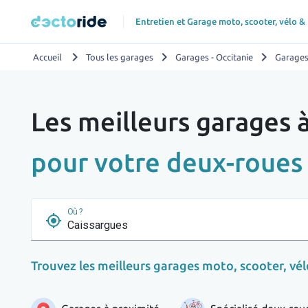
Entretien et Garage moto, scooter, vélo &
chevron_right
chevron_right
chevron_right
Accueil
Tous les garages
Garages - Occitanie
Garages
Les meilleurs garages 
pour votre deux-roues
Où ?
my_location
Trouvez les meilleurs garages moto, scooter, vélo