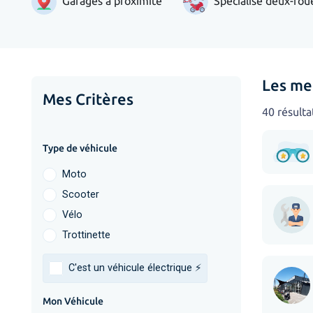
Garages à proximité
Spécialisé deux-rou
Les me
Mes Critères
40 résulta
Type de véhicule
Moto
Scooter
Vélo
Trottinette
C'est un véhicule électrique ⚡️
Mon Véhicule