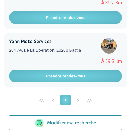
À 39.2 Km
Prendre rendez-vous
Yann Moto Services
204 Av. De La Libération, 20200 Bastia
À 39.5 Km
Prendre rendez-vous
keyboard_double_arrow_left
keyboard_arrow_left
keyboard_arrow_right
keyboard_double_arrow_right
1
Modifier ma recherche