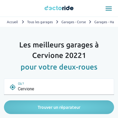
menu
chevron_right
chevron_right
chevron_right
Accueil
Tous les garages
Garages - Corse
Garages - Haut
Les meilleurs garages à
Cervione 20221
pour votre deux-roues
Où ?
my_location
Trouver un réparateur