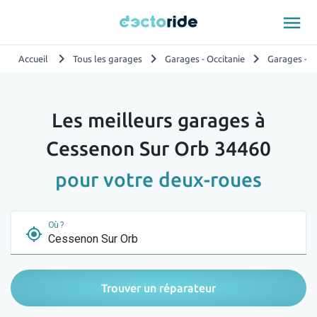
menu
chevron_right
chevron_right
chevron_right
Accueil
Tous les garages
Garages - Occitanie
Garages - H
Les meilleurs garages à
Cessenon Sur Orb 34460
pour votre deux-roues
Où ?
my_location
Trouver un réparateur