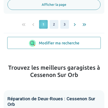
Afficher la page
keyboard_double_arrow_left
keyboard_arrow_left
keyboard_arrow_right
keyboard_double_arrow_right
1
2
3
Modifier ma recherche
Trouvez les meilleurs garagistes à
Cessenon Sur Orb
Réparation de Deux-Roues : Cessenon Sur
Orb