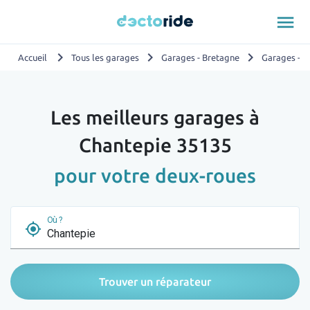
menu
chevron_right
chevron_right
chevron_right
Accueil
Tous les garages
Garages - Bretagne
Garages - Il
Les meilleurs garages à
Chantepie 35135
pour votre deux-roues
Où ?
my_location
Trouver un réparateur