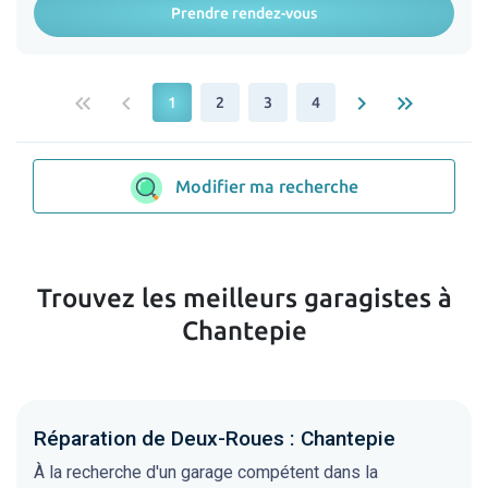
Prendre rendez-vous
keyboard_double_arrow_left
keyboard_arrow_left
keyboard_arrow_right
keyboard_double_arrow_right
1
2
3
4
Modifier ma recherche
Trouvez les meilleurs garagistes à
Chantepie
Réparation de Deux-Roues : Chantepie
À la recherche d'un garage compétent dans la