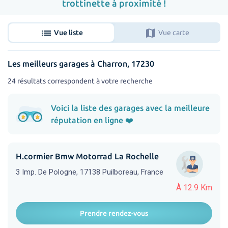
trottinette à proximité !
list
map
Vue liste
Vue carte
Les meilleurs garages à Charron, 17230
24 résultats correspondent à votre recherche
Voici la liste des garages avec la meilleure
réputation en ligne ❤️
H.cormier Bmw Motorrad La Rochelle
3 Imp. De Pologne, 17138 Puilboreau, France
À 12.9 Km
Prendre rendez-vous