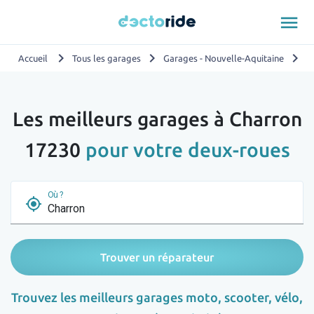
menu
chevron_right
chevron_right
chevron_right
Accueil
Tous les garages
Garages - Nouvelle-Aquitaine
G
Les meilleurs garages à Charron
17230
pour votre deux-roues
Où ?
my_location
Trouver un réparateur
Trouvez les meilleurs garages moto, scooter, vélo,