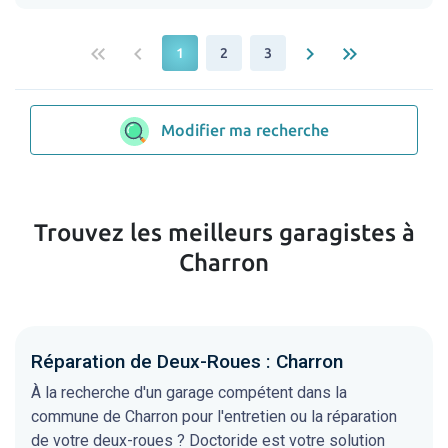
keyboard_double_arrow_left
keyboard_arrow_left
keyboard_arrow_right
keyboard_double_arrow_right
1
2
3
Modifier ma recherche
Trouvez les meilleurs garagistes à
Charron
Réparation de Deux-Roues : Charron
À la recherche d'un garage compétent dans la
commune de Charron pour l'entretien ou la réparation
de votre deux-roues ? Doctoride est votre solution