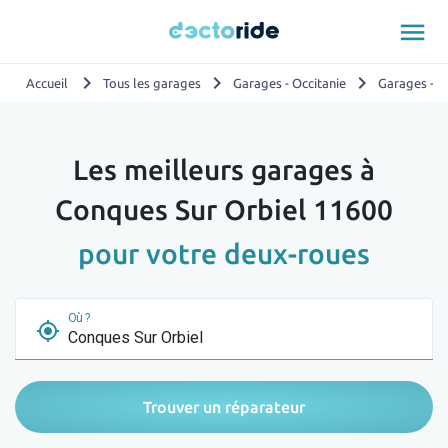
menu
chevron_right
chevron_right
chevron_right
Accueil
Tous les garages
Garages - Occitanie
Garages - 
Les meilleurs garages à
Conques Sur Orbiel 11600
pour votre deux-roues
Où ?
my_location
Trouver un réparateur