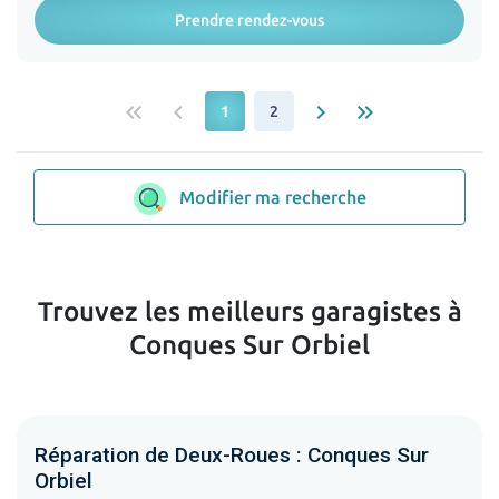
Prendre rendez-vous
keyboard_double_arrow_left
keyboard_arrow_left
keyboard_arrow_right
keyboard_double_arrow_right
1
2
Modifier ma recherche
Trouvez les meilleurs garagistes à
Conques Sur Orbiel
Réparation de Deux-Roues : Conques Sur
Orbiel