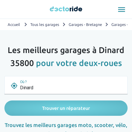
menu
chevron_right
chevron_right
chevron_right
Accueil
Tous les garages
Garages - Bretagne
Garages - Il
Les meilleurs garages à Dinard
35800
pour votre deux-roues
Où ?
my_location
Trouver un réparateur
Trouvez les meilleurs garages moto, scooter, vélo,