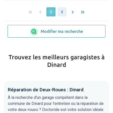
keyboard_double_arrow_left
keyboard_arrow_left
keyboard_arrow_right
keyboard_double_arrow_right
1
2
Modifier ma recherche
Trouvez les meilleurs garagistes à
Dinard
Réparation de Deux-Roues : Dinard
À la recherche d'un garage compétent dans la
commune de Dinard pour l'entretien ou la réparation de
votre deux-roues ? Doctoride est votre solution idéale