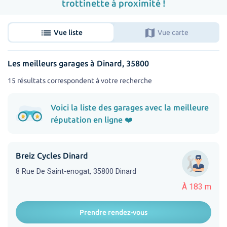
trottinette à proximité !
list
map
Vue liste
Vue carte
Les meilleurs garages à Dinard, 35800
15 résultats correspondent à votre recherche
Voici la liste des garages avec la meilleure
réputation en ligne ❤️
Breiz Cycles Dinard
8 Rue De Saint-enogat, 35800 Dinard
À 183 m
Prendre rendez-vous