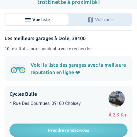
trottinette à proximité !
list
map
Vue liste
Vue carte
Les meilleurs garages à Dole, 39100
10 résultats correspondent à votre recherche
Voici la liste des garages avec la meilleure
réputation en ligne ❤️
Cycles Bulle
4 Rue Des Cournues, 39100 Choisey
À 2.3 Km
Prendre rendez-vous