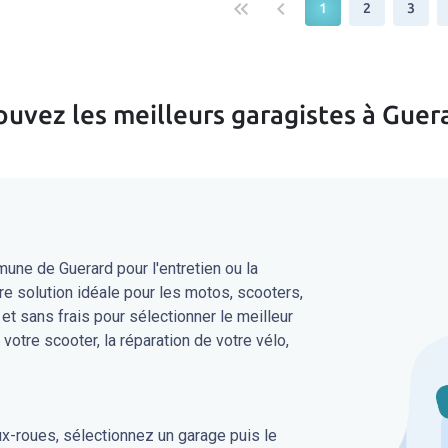
keyboard_double_arrow_left
keyboard_arrow_left
1
2
3
ouvez les meilleurs garagistes à Guer
une de Guerard pour l'entretien ou la
re solution idéale pour les motos, scooters,
 et sans frais pour sélectionner le meilleur
 votre scooter, la réparation de votre vélo,
ux-roues, sélectionnez un garage puis le