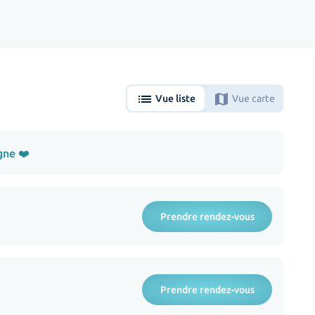
list
map
Vue liste
Vue carte
gne ❤️
Prendre rendez-vous
Prendre rendez-vous