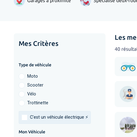
Garages à proximité
Spécialisé deux-rou
Les me
Mes Critères
40 résulta
Type de véhicule
Moto
Scooter
Vélo
Trottinette
C'est un véhicule électrique ⚡️
Mon Véhicule