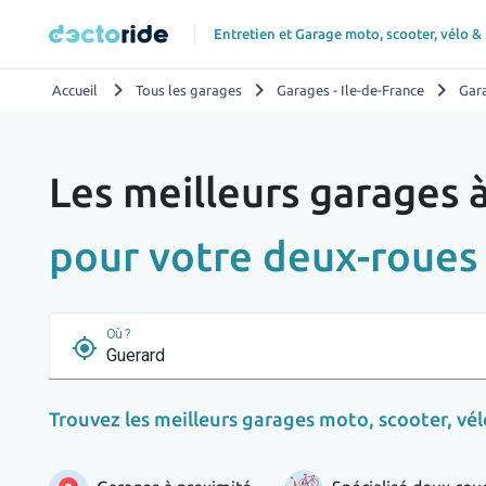
Entretien et Garage moto, scooter, vélo &
chevron_right
chevron_right
chevron_right
Accueil
Tous les garages
Garages - Ile-de-France
Gara
Les meilleurs garages
pour votre deux-roues
Où ?
my_location
Trouvez les meilleurs garages moto, scooter, vélo