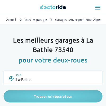
menu
chevron_right
chevron_right
chevron_
Accueil
Tous les garages
Garages - Auvergne-Rhône-Alpes
Les meilleurs garages à La
Bathie 73540
pour votre deux-roues
Où ?
my_location
Trouver un réparateur