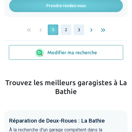
Prendre rendez-vous
keyboard_double_arrow_left
keyboard_arrow_left
keyboard_arrow_right
keyboard_double_arrow_right
1
2
3
Modifier ma recherche
Trouvez les meilleurs garagistes à La
Bathie
Réparation de Deux-Roues : La Bathie
À la recherche d'un garage compétent dans la