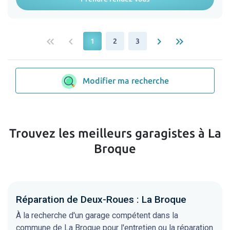
keyboard_double_arrow_left
keyboard_arrow_left
keyboard_arrow_right
keyboard_double_arrow_right
1
2
3
Modifier ma recherche
Trouvez les meilleurs garagistes à La
Broque
Réparation de Deux-Roues : La Broque
À la recherche d'un garage compétent dans la
commune de La Broque pour l'entretien ou la réparation