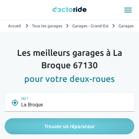
menu
chevron_right
chevron_right
chevron_right
Accueil
Tous les garages
Garages - Grand-Est
Garages - 
Les meilleurs garages à La
Broque 67130
pour votre deux-roues
Où ?
my_location
Trouver un réparateur