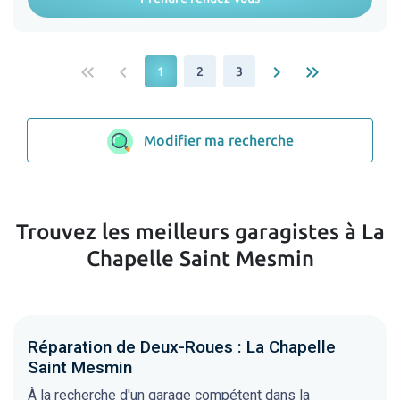
keyboard_double_arrow_left
keyboard_arrow_left
keyboard_arrow_right
keyboard_double_arrow_right
1
2
3
Modifier ma recherche
Trouvez les meilleurs garagistes à La
Chapelle Saint Mesmin
Réparation de Deux-Roues : La Chapelle
Saint Mesmin
À la recherche d'un garage compétent dans la