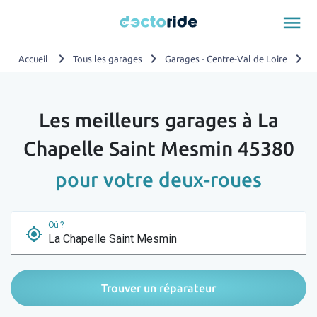
menu
chevron_right
chevron_right
chevron_right
Accueil
Tous les garages
Garages - Centre-Val de Loire
G
Les meilleurs garages à La
Chapelle Saint Mesmin 45380
pour votre deux-roues
Où ?
my_location
Trouver un réparateur