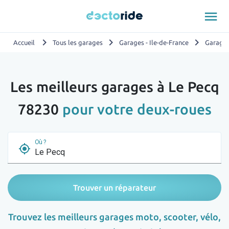
menu
chevron_right
chevron_right
chevron_right
Accueil
Tous les garages
Garages - Ile-de-France
Garages
Les meilleurs garages à Le Pecq
78230
pour votre deux-roues
Où ?
my_location
Trouver un réparateur
Trouvez les meilleurs garages moto, scooter, vélo,