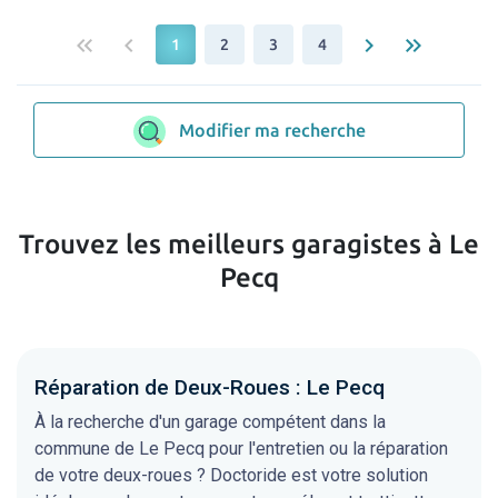
keyboard_double_arrow_left
keyboard_arrow_left
keyboard_arrow_right
keyboard_double_arrow_right
1
2
3
4
Modifier ma recherche
Trouvez les meilleurs garagistes à Le
Pecq
Réparation de Deux-Roues : Le Pecq
À la recherche d'un garage compétent dans la
commune de Le Pecq pour l'entretien ou la réparation
de votre deux-roues ? Doctoride est votre solution