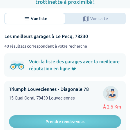
trottinette à proximité !
list
map
Vue liste
Vue carte
Les meilleurs garages à Le Pecq, 78230
40 résultats correspondent à votre recherche
Voici la liste des garages avec la meilleure
réputation en ligne ❤️
Triumph Louveciennes - Diagonale 78
15 Quai Conti, 78430 Louveciennes
À 2.5 Km
Prendre rendez-vous