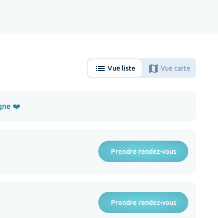
list
map
Vue liste
Vue carte
gne ❤️
Prendre rendez-vous
Prendre rendez-vous