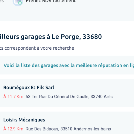
es
Prenez RDV facilement
illeurs garages à Le Porge, 33680
ts correspondent à votre recherche
Voici la liste des garages avec la meilleure réputation en li
Roumégoux Et Fils Sarl
À 11.7 Km
53 Ter Rue Du Général De Gaulle, 33740 Arès
Loisirs Mécaniques
À 12.9 Km
Rue Des Bidaous, 33510 Andernos-les-bains