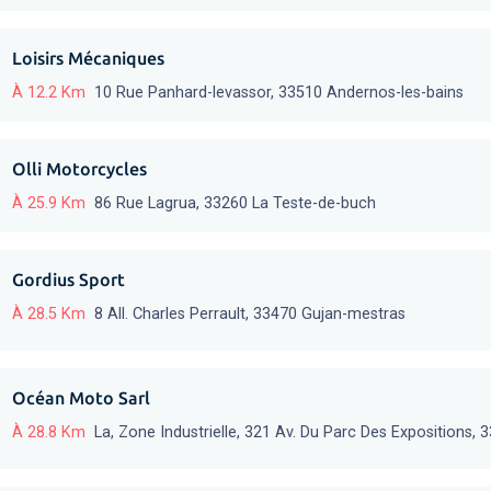
Loisirs Mécaniques
À 12.2 Km
10 Rue Panhard-levassor, 33510 Andernos-les-bains
Olli Motorcycles
À 25.9 Km
86 Rue Lagrua, 33260 La Teste-de-buch
Gordius Sport
À 28.5 Km
8 All. Charles Perrault, 33470 Gujan-mestras
Océan Moto Sarl
À 28.8 Km
La, Zone Industrielle, 321 Av. Du Parc Des Expositions,