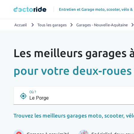
Entretien et Garage moto, scooter, vélo &
chevron_right
chevron_right
chevron_r
Accueil
Tous les garages
Garages - Nouvelle-Aquitaine
Les meilleurs garages 
pour votre deux-roues
Où ?
my_location
Trouvez les meilleurs garages moto, scooter, vélo