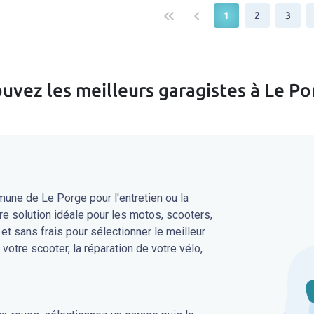
keyboard_double_arrow_left
keyboard_arrow_left
1
2
3
ouvez les meilleurs garagistes à Le Po
une de Le Porge pour l'entretien ou la
re solution idéale pour les motos, scooters,
 et sans frais pour sélectionner le meilleur
 votre scooter, la réparation de votre vélo,