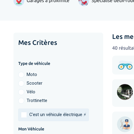
Garages à proximité
Spécialisé deux-rou
Les me
Mes Critères
40 résulta
Type de véhicule
Moto
Scooter
Vélo
Trottinette
C'est un véhicule électrique ⚡️
Mon Véhicule