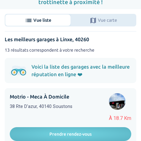
trottinette à proximité !
list
map
Vue liste
Vue carte
Les meilleurs garages à Linxe, 40260
13 résultats correspondent à votre recherche
Voici la liste des garages avec la meilleure
réputation en ligne ❤️
Motrio - Meca À Domicile
38 Rte D'azur, 40140 Soustons
À 18.7 Km
Prendre rendez-vous