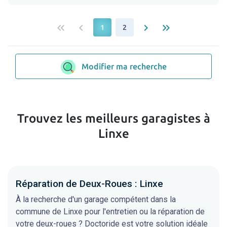
keyboard_double_arrow_left
keyboard_arrow_left
keyboard_arrow_right
keyboard_double_arrow_right
1
2
Modifier ma recherche
Trouvez les meilleurs garagistes à
Linxe
Réparation de Deux-Roues : Linxe
À la recherche d'un garage compétent dans la
commune de Linxe pour l'entretien ou la réparation de
votre deux-roues ? Doctoride est votre solution idéale