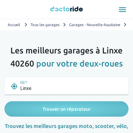
menu
chevron_right
chevron_right
chevron_right
Accueil
Tous les garages
Garages - Nouvelle-Aquitaine
G
Les meilleurs garages à Linxe
40260
pour votre deux-roues
Où ?
my_location
Trouver un réparateur
Trouvez les meilleurs garages moto, scooter, vélo,