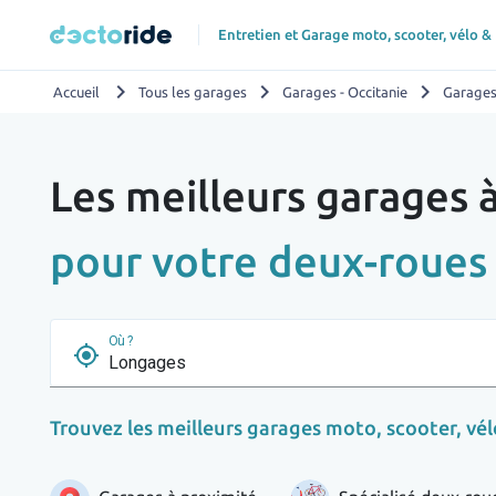
Entretien et Garage moto, scooter, vélo &
chevron_right
chevron_right
chevron_right
Accueil
Tous les garages
Garages - Occitanie
Garages
Les meilleurs garages
pour votre deux-roues
Où ?
my_location
Trouvez les meilleurs garages moto, scooter, vélo