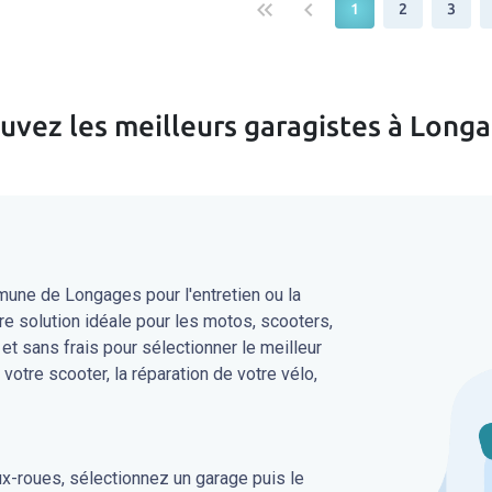
keyboard_double_arrow_left
keyboard_arrow_left
1
2
3
uvez les meilleurs garagistes à Long
une de Longages pour l'entretien ou la
re solution idéale pour les motos, scooters,
 et sans frais pour sélectionner le meilleur
 votre scooter, la réparation de votre vélo,
ux-roues, sélectionnez un garage puis le