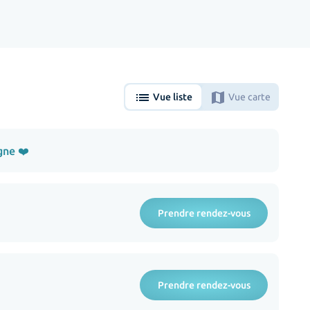
list
map
Vue liste
Vue carte
gne ❤️
Prendre rendez-vous
Prendre rendez-vous