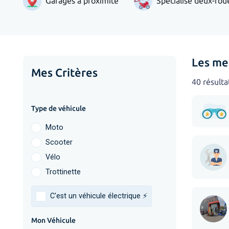
Garages à proximité
Spécialisé deux-rou
Les me
Mes Critères
40 résulta
Type de véhicule
Moto
Scooter
Vélo
Trottinette
C'est un véhicule électrique ⚡️
Mon Véhicule