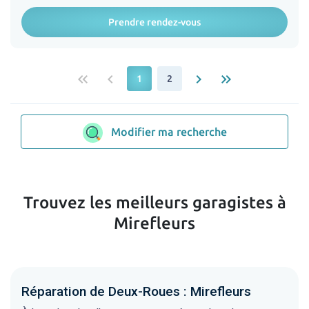
Prendre rendez-vous
keyboard_double_arrow_left
keyboard_arrow_left
keyboard_arrow_right
keyboard_double_arrow_right
1
2
Modifier ma recherche
Trouvez les meilleurs garagistes à
Mirefleurs
Réparation de Deux-Roues : Mirefleurs