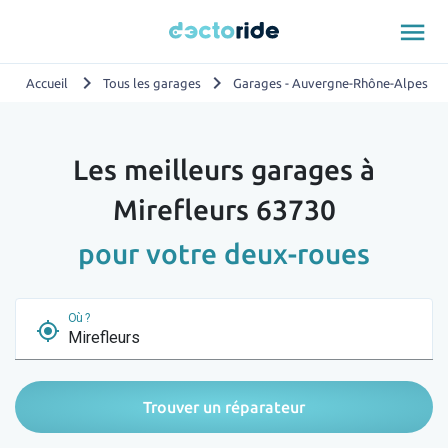
menu
chevron_right
chevron_right
chevron_
Accueil
Tous les garages
Garages - Auvergne-Rhône-Alpes
Les meilleurs garages à
Mirefleurs 63730
pour votre deux-roues
Où ?
my_location
Trouver un réparateur