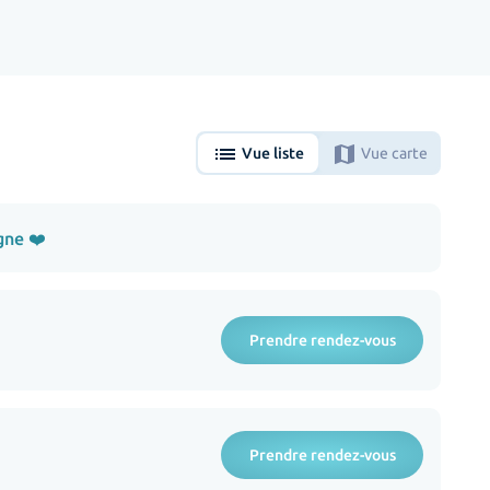
list
map
Vue liste
Vue carte
gne ❤️
Prendre rendez-vous
Prendre rendez-vous