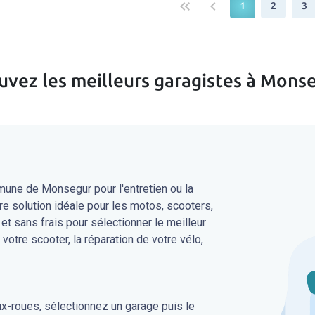
keyboard_double_arrow_left
keyboard_arrow_left
1
2
3
uvez les meilleurs garagistes à Mons
une de Monsegur pour l'entretien ou la
re solution idéale pour les motos, scooters,
 et sans frais pour sélectionner le meilleur
 votre scooter, la réparation de votre vélo,
ux-roues, sélectionnez un garage puis le