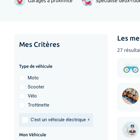
Garages à proximité
Spécialisé deux-rou
Les me
Mes Critères
27 résulta
Type de véhicule
Moto
Scooter
Vélo
Trottinette
C'est un véhicule électrique ⚡️
Mon Véhicule