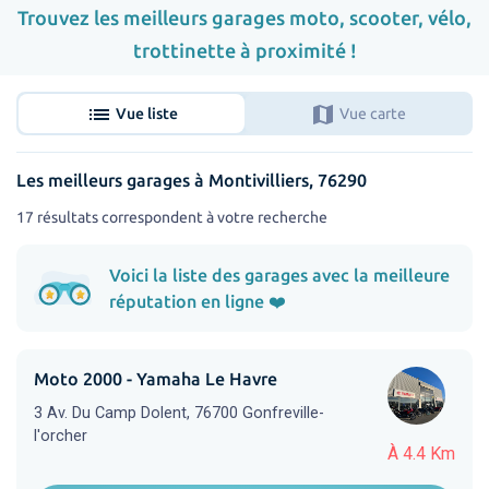
Trouvez les meilleurs garages moto, scooter, vélo,
trottinette à proximité !
list
map
Vue liste
Vue carte
Les meilleurs garages à Montivilliers, 76290
17 résultats correspondent à votre recherche
Voici la liste des garages avec la meilleure
réputation en ligne ❤️
Moto 2000 - Yamaha Le Havre
3 Av. Du Camp Dolent, 76700 Gonfreville-
l'orcher
À 4.4 Km