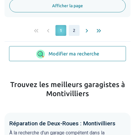
Afficher la page
keyboard_double_arrow_left
keyboard_arrow_left
keyboard_arrow_right
keyboard_double_arrow_right
1
2
Modifier ma recherche
Trouvez les meilleurs garagistes à
Montivilliers
Réparation de Deux-Roues : Montivilliers
À la recherche d'un garage compétent dans la