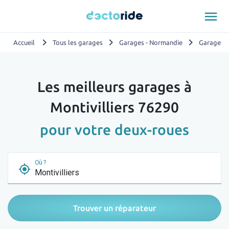
menu
chevron_right
chevron_right
chevron_right
Accueil
Tous les garages
Garages - Normandie
Garages -
Les meilleurs garages à
Montivilliers 76290
pour votre deux-roues
Où ?
my_location
Trouver un réparateur