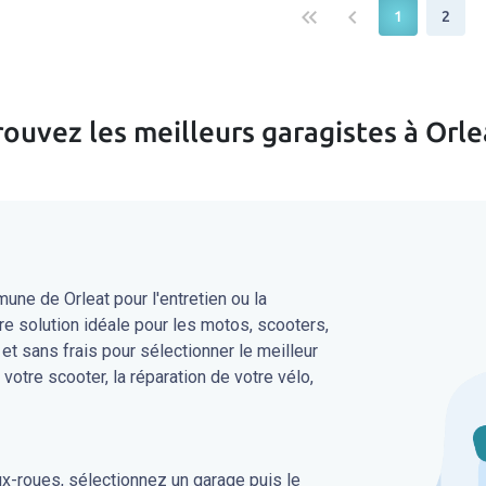
keyboard_double_arrow_left
keyboard_arrow_left
keybo
1
2
rouvez les meilleurs garagistes à Orle
ne de Orleat pour l'entretien ou la
re solution idéale pour les motos, scooters,
 et sans frais pour sélectionner le meilleur
 votre scooter, la réparation de votre vélo,
ux-roues, sélectionnez un garage puis le