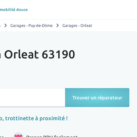
 mobilité douce
chevron_right
chevron_right
s
Garages - Puy-de-Dôme
Garages - Orleat
à Orleat 63190
Trouver un réparateur
, trottinette à proximité !