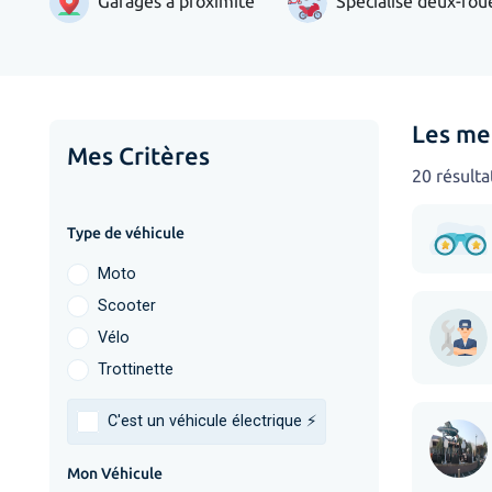
Garages à proximité
Spécialisé deux-rou
Les me
Mes Critères
20 résulta
Type de véhicule
Moto
Scooter
Vélo
Trottinette
C'est un véhicule électrique ⚡️
Mon Véhicule